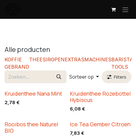
Overslaan naar inhoud
Alle producten
KOFFIE
THEE
SIROPEN
EXTRAS
MACHINES
BARISTA
GEBRAND
TOOLS
Sorteer op
Filters
Kruidenthee Nana Mint
Kruidenthee Rozebottel
Hybiscus
2,78
€
6,08
€
Rooibos thee Naturel
Ice Tea Gember Citroen
BIO
7,83
€