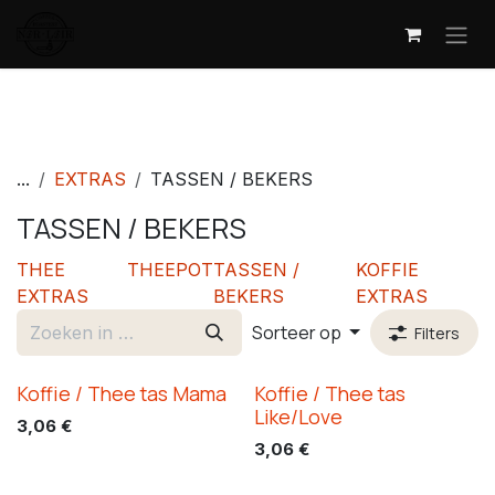
Overslaan naar inhoud
...
EXTRAS
TASSEN / BEKERS
TASSEN / BEKERS
THEE
THEEPOT
TASSEN /
KOFFIE
EXTRAS
BEKERS
EXTRAS
Sorteer op
Filters
Koffie / Thee tas Mama
Koffie / Thee tas
Like/Love
3,06
€
3,06
€