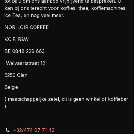
tot bij u om ons aanbod vrijblijvend te bespreken. U
kan bij ons terecht voor koffies, thee, koffiemachines,
ice Tea, en nog veel meer.
NOR-LOIR COFFEE
V.O.F. R&W
BE 0848 229 663
Welvaartstraat 12
2250 Olen
België
( maatschappelijke zetel, dit is geen winkel of koffiebar
)
+32/474 07 71 43