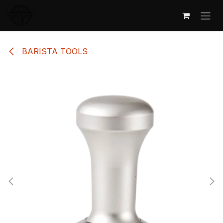
Overslaan naar inhoud
BARISTA TOOLS